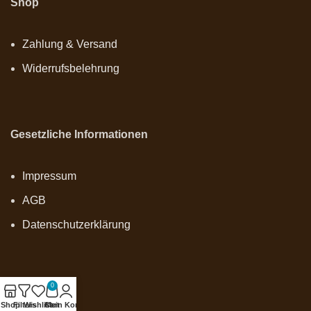
Shop
Zahlung & Versand
Widerrufsbelehrung
Gesetzliche Informationen
Impressum
AGB
Datenschutzerklärung
0
Onlineshop
Shop
Filters
Wishlist
Cart
Mein Konto