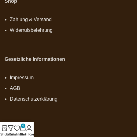
Shop
Zahlung & Versand
Widerrufsbelehrung
Gesetzliche Informationen
Impressum
AGB
Datenschutzerklärung
0
Onlineshop
Shop
Filters
Wishlist
Cart
Mein Konto