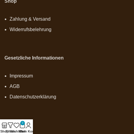
Shop
Zahlung & Versand
Widerrufsbelehrung
Gesetzliche Informationen
Impressum
AGB
Datenschutzerklärung
0
Onlineshop
Shop
Filters
Wishlist
Cart
Mein Konto