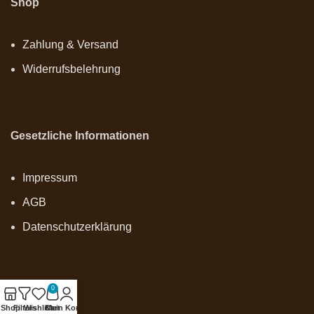
Shop
Zahlung & Versand
Widerrufsbelehrung
Gesetzliche Informationen
Impressum
AGB
Datenschutzerklärung
0
Onlineshop
Shop
Filters
Wishlist
Cart
Mein Konto