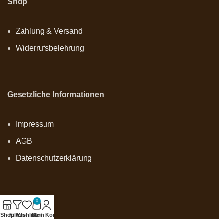
Shop
Zahlung & Versand
Widerrufsbelehrung
Gesetzliche Informationen
Impressum
AGB
Datenschutzerklärung
0
Onlineshop
Shop
Filters
Wishlist
Cart
Mein Konto