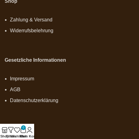
Shop
Zahlung & Versand
Widerrufsbelehrung
Gesetzliche Informationen
Impressum
AGB
Datenschutzerklärung
0
Onlineshop
Shop
Filters
Wishlist
Cart
Mein Konto