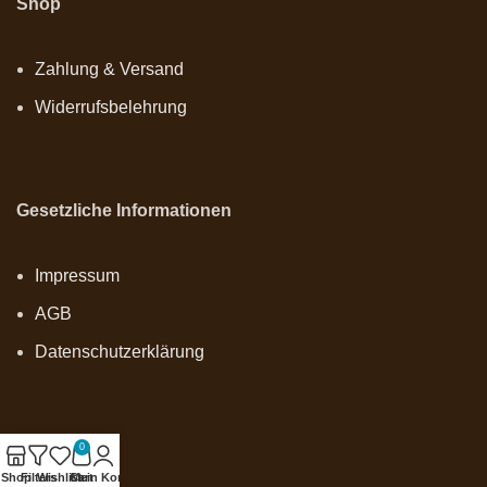
Shop
Zahlung & Versand
Widerrufsbelehrung
Gesetzliche Informationen
Impressum
AGB
Datenschutzerklärung
0
Onlineshop
Shop
Filters
Wishlist
Cart
Mein Konto