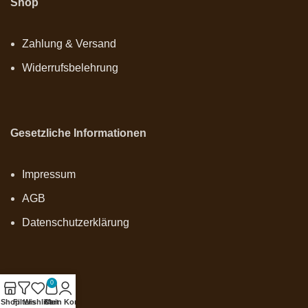
Shop
Zahlung & Versand
Widerrufsbelehrung
Gesetzliche Informationen
Impressum
AGB
Datenschutzerklärung
0
Onlineshop
Shop
Filters
Wishlist
Cart
Mein Konto