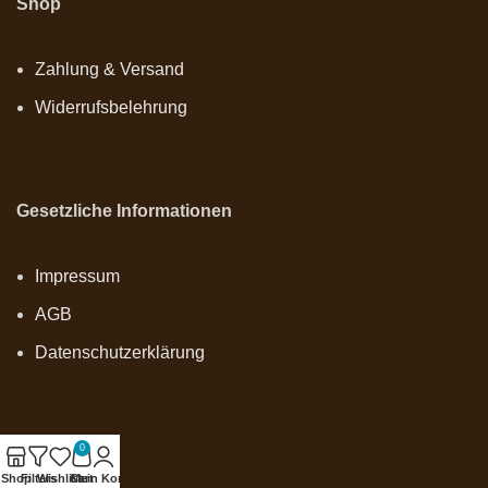
Shop
Zahlung & Versand
Widerrufsbelehrung
Gesetzliche Informationen
Impressum
AGB
Datenschutzerklärung
0
Onlineshop
Shop
Filters
Wishlist
Cart
Mein Konto