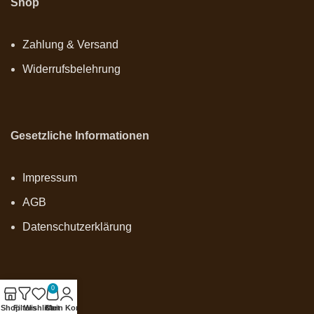
Shop
Zahlung & Versand
Widerrufsbelehrung
Gesetzliche Informationen
Impressum
AGB
Datenschutzerklärung
0
Onlineshop
Shop
Filters
Wishlist
Cart
Mein Konto