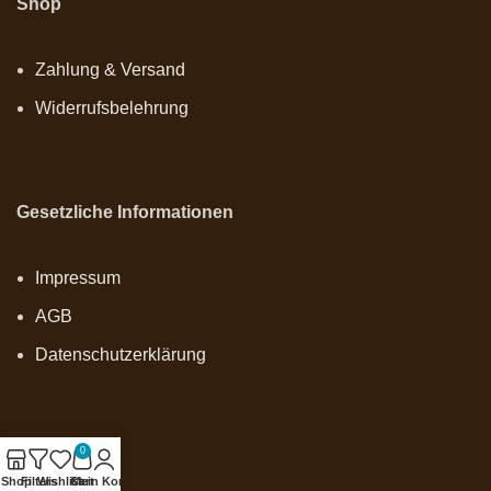
Shop
Zahlung & Versand
Widerrufsbelehrung
Gesetzliche Informationen
Impressum
AGB
Datenschutzerklärung
0
Onlineshop
Shop
Filters
Wishlist
Cart
Mein Konto