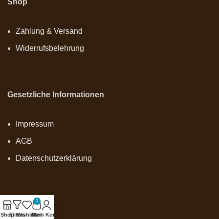
Shop
Zahlung & Versand
Widerrufsbelehrung
Gesetzliche Informationen
Impressum
AGB
Datenschutzerklärung
0
Onlineshop
Shop
Filters
Wishlist
Cart
Mein Konto