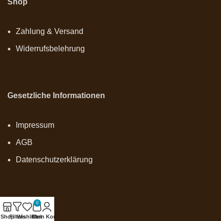
Shop
Zahlung & Versand
Widerrufsbelehrung
Gesetzliche Informationen
Impressum
AGB
Datenschutzerklärung
0
Onlineshop
Shop
Filters
Wishlist
Cart
Mein Konto