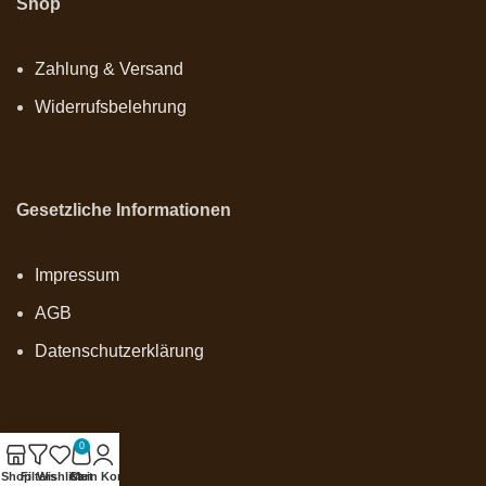
Shop
Zahlung & Versand
Widerrufsbelehrung
Gesetzliche Informationen
Impressum
AGB
Datenschutzerklärung
0
Onlineshop
Shop
Filters
Wishlist
Cart
Mein Konto