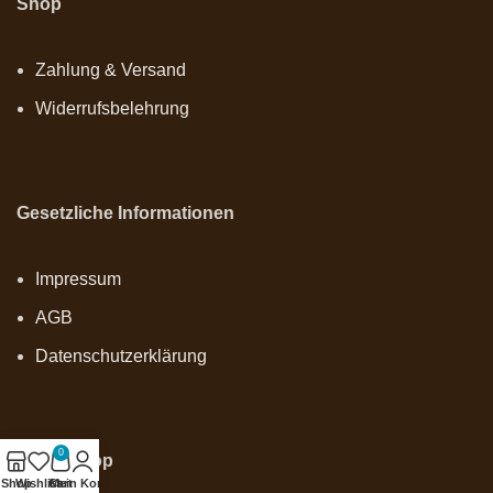
Shop
Zahlung & Versand
Widerrufsbelehrung
Gesetzliche Informationen
Impressum
AGB
Datenschutzerklärung
0
Onlineshop
Shop
Wishlist
Cart
Mein Konto